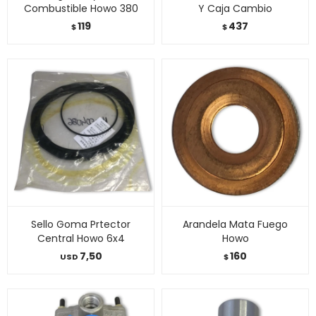
Combustible Howo 380
Y Caja Cambio
119
437
$
$
Sello Goma Prtector
Arandela Mata Fuego
Central Howo 6x4
Howo
7,50
160
USD
$