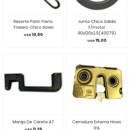
Resorte Patin Freno
Junta Chica Salida
Trasero Chico Howo
F/motor
90x120x2.5(40079)
10,50
USD
15,00
USD
Manija De Careta A7
Cerradura Externa Howo
Izq.
11,25
USD