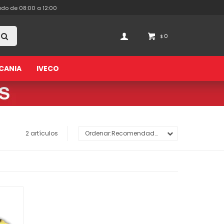
ado de 08:00 a 12:00
0
$
CANIA
IVECO
2 artículos
Recomendados