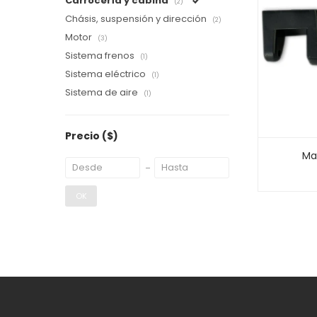
Carrocería y cabina
(2)
Chásis, suspensión y dirección
(2)
Motor
(3)
Sistema frenos
(1)
Sistema eléctrico
(1)
Sistema de aire
(1)
Precio
($)
Ma
OK