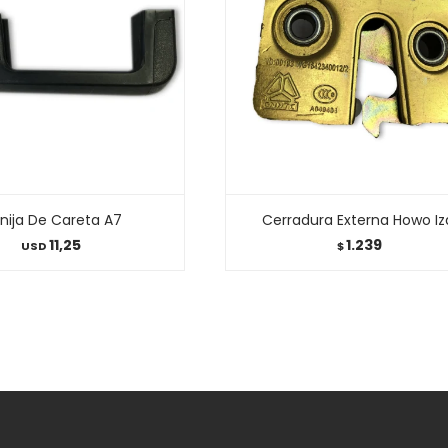
nija De Careta A7
Cerradura Externa Howo Iz
11,25
1.239
USD
$