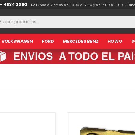
 - 4534 2050
De Lunes a Viernes de 08:00 a 12:00 y de 14:00 a 18:00 - Sáb
VOLKSWAGEN
FORD
MERCEDES BENZ
HOWO
S