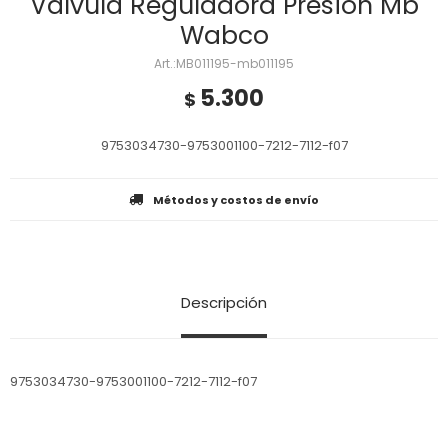
Valvula Reguladora Presion Mb
Wabco
MB011195-mb011195
5.300
$
9753034730-9753001100-7212-7112-f07
Métodos y costos de envío
Descripción
9753034730-9753001100-7212-7112-f07