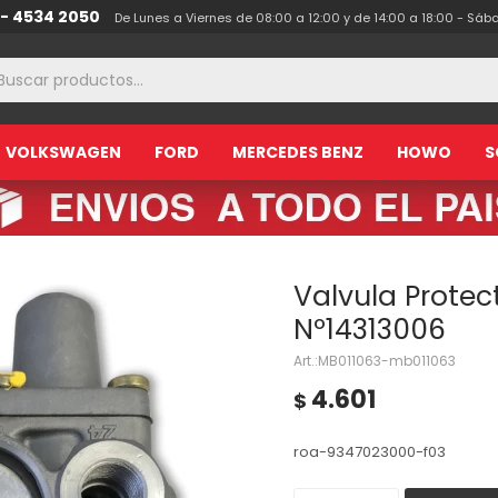
 - 4534 2050
De Lunes a Viernes de 08:00 a 12:00 y de 14:00 a 18:00 - Sáb
VOLKSWAGEN
FORD
MERCEDES BENZ
HOWO
S
Valvula Protec
Nº14313006
MB011063-mb011063
4.601
$
roa-9347023000-f03