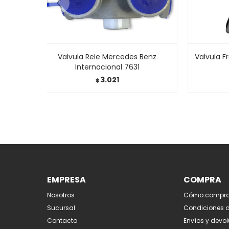
Valvula Rele Mercedes Benz
Valvula F
Internacional 7631
3.021
$
EMPRESA
COMPRA
Nosotros
Cómo compra
Sucursal
Condiciones 
Contacto
Envíos y devo