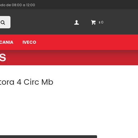
ado de 08:00 a 12:00
0
$
CANIA
IVECO
tora 4 Circ Mb