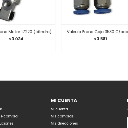
reno Motor 17220 (cilindro)
Valvula Freno Caja 3530 C/aco
3.034
3.581
$
$
MI CUENTA
r
Mi cuenta
de compra
Mis compras
luciones
Mis direcciones