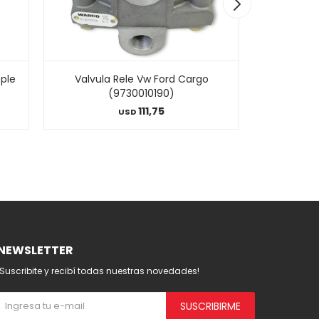
ple
Valvula Rele Vw Ford Cargo
Valvula 
(9730010190)
111,75
USD
NEWSLETTER
¡Suscribite y recibí todas nuestras novedades!
SUSCRIBIRME