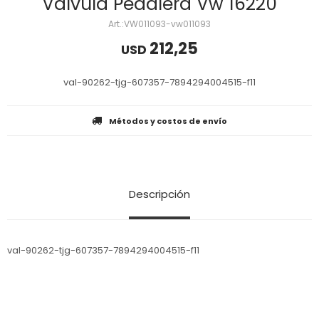
Valvula Pedalera Vw 16220
VW011093-vw011093
212,25
USD
val-90262-tjg-607357-7894294004515-f11
Métodos y costos de envío
Descripción
val-90262-tjg-607357-7894294004515-f11