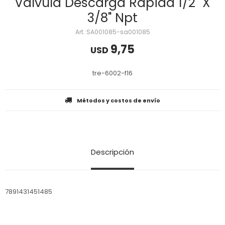
Valvula Descarga Rapida 1/2" X
3/8" Npt
SA001085-sa001085
9,75
USD
tre-6002-f16
Métodos y costos de envío
Descripción
7891431451485