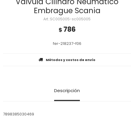
Valvula Cilindro Neumatico
Embrague Scania
SC005005-sc005005
786
$
fer-218237-f06
Métodos y costos de envío
Descripción
7898385030469