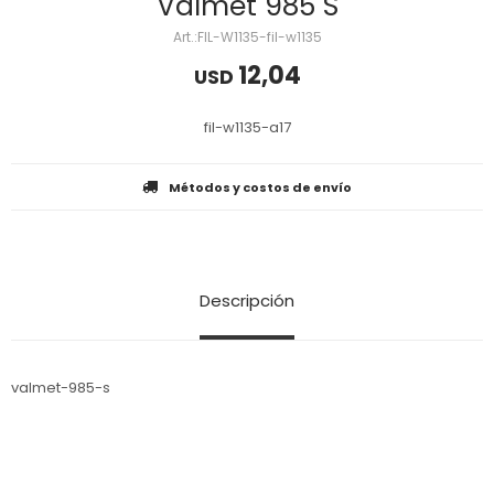
Valmet 985 S
FIL-W1135-fil-w1135
12,04
USD
fil-w1135-a17
Métodos y costos de envío
Descripción
valmet-985-s