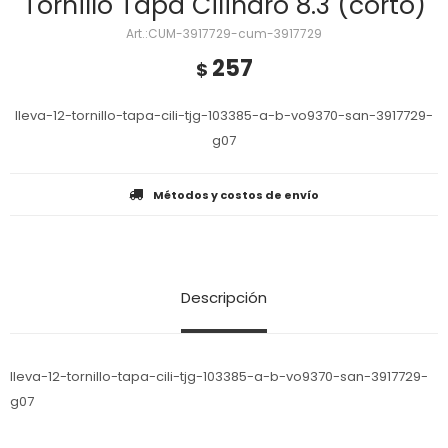
Tornillo Tapa Cilindro 8.3 (corto)
CUM-3917729-cum-3917729
257
$
lleva-12-tornillo-tapa-cili-tjg-103385-a-b-vo9370-san-3917729-
g07
Métodos y costos de envío
Descripción
lleva-12-tornillo-tapa-cili-tjg-103385-a-b-vo9370-san-3917729-
g07