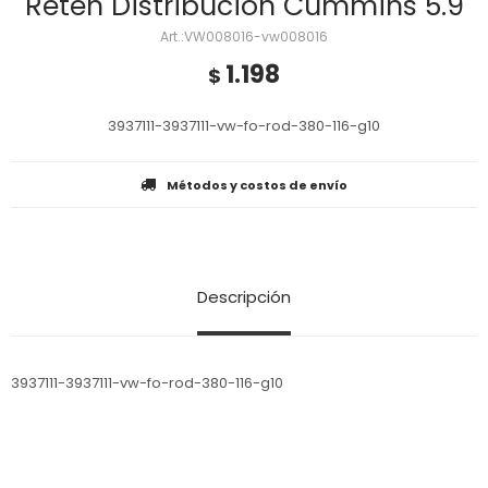
Reten Distribucion Cummins 5.9
VW008016-vw008016
1.198
$
3937111-3937111-vw-fo-rod-380-116-g10
Métodos y costos de envío
Descripción
3937111-3937111-vw-fo-rod-380-116-g10