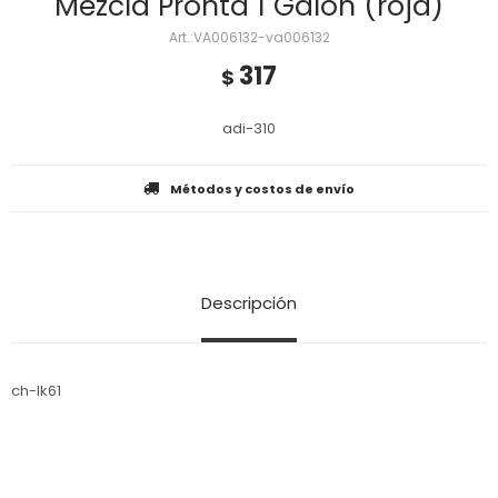
Mezcla Pronta 1 Galon (roja)
VA006132-va006132
317
$
adi-310
Métodos y costos de envío
Descripción
ch-lk61