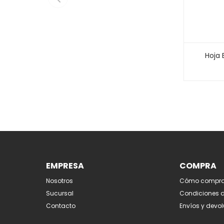
Hoja 
EMPRESA
COMPRA
Nosotros
Cómo compra
Sucursal
Condiciones 
Contacto
Envíos y devo