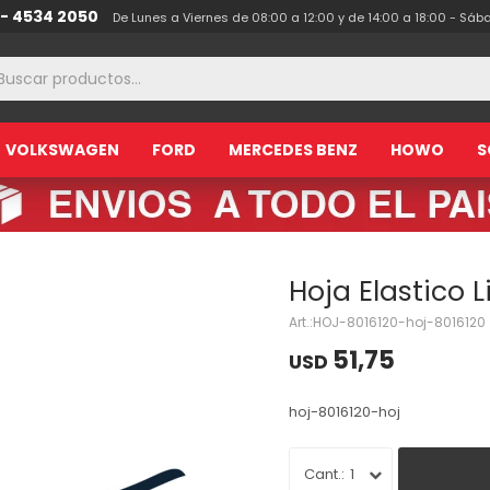
 - 4534 2050
De Lunes a Viernes de 08:00 a 12:00 y de 14:00 a 18:00 - Sáb
VOLKSWAGEN
FORD
MERCEDES BENZ
HOWO
S
Hoja Elastico L
HOJ-8016120-hoj-8016120
51,75
USD
hoj-8016120-hoj
1