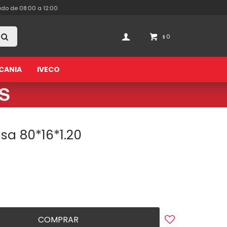
ado de 08:00 a 12:00
0
$
CANIA
IVECO
isa 80*16*1.20
COMPRAR