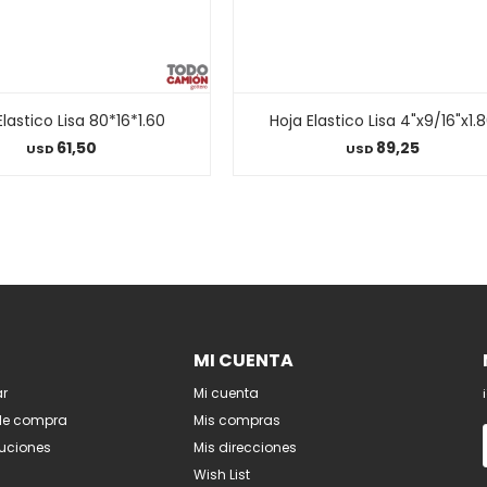
Elastico Lisa 80*16*1.60
Hoja Elastico Lisa 4"x9/16"x1.
61,50
89,25
USD
USD
MI CUENTA
r
Mi cuenta
de compra
Mis compras
luciones
Mis direcciones
Wish List