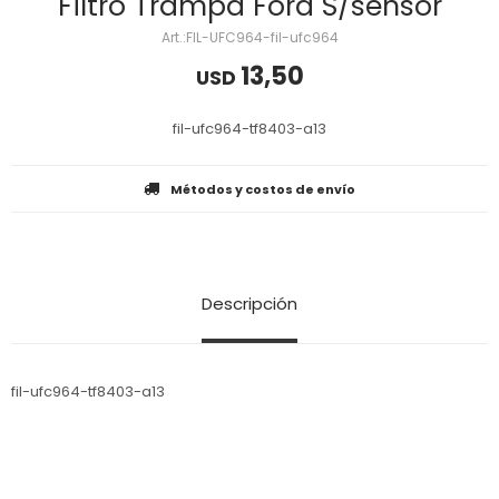
Filtro Trampa Ford S/sensor
FIL-UFC964-fil-ufc964
13,50
USD
fil-ufc964-tf8403-a13
Métodos y costos de envío
Descripción
fil-ufc964-tf8403-a13