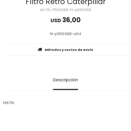
Filtro Retro Caterpillar
FIL-P550388-fil-p550388
36,00
USD
fil-p550388-a04
Métodos y costos de envío
Descripción
hf6710