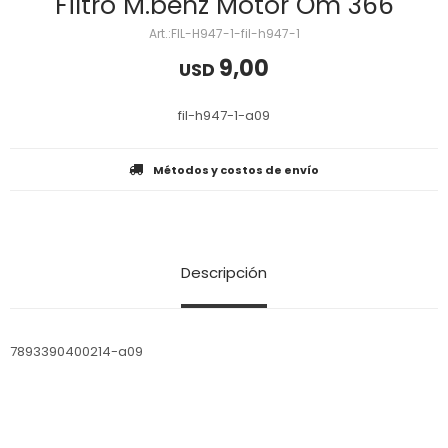
Filtro M.benz Motor Om 366
FIL-H947-1-fil-h947-1
9,00
USD
fil-h947-1-a09
Métodos y costos de envío
Descripción
7893390400214-a09