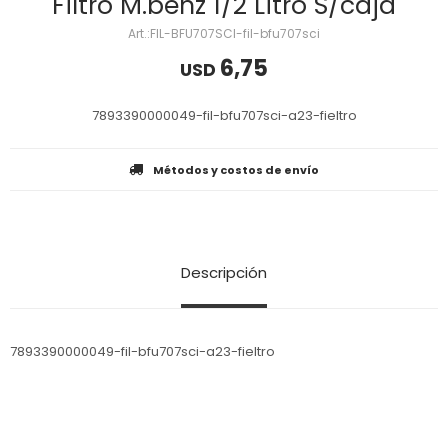
Filtro M.benz 1/2 Litro S/caja
FIL-BFU707SCI-fil-bfu707sci
6,75
USD
7893390000049-fil-bfu707sci-a23-fieltro
Métodos y costos de envío
Descripción
7893390000049-fil-bfu707sci-a23-fieltro