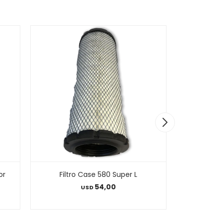
or
Filtro Case 580 Super L
Filtro For
54,00
USD