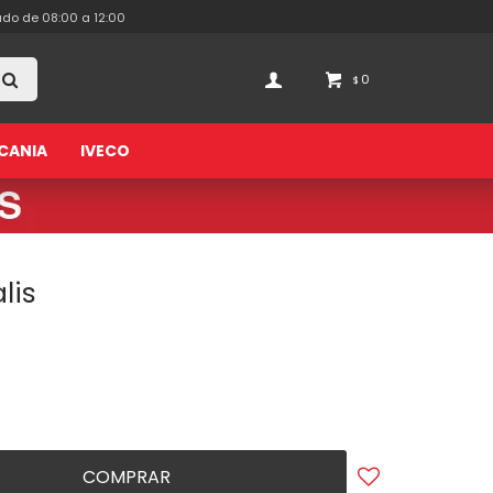
ado de 08:00 a 12:00
0
$
CANIA
IVECO
alis
COMPRAR