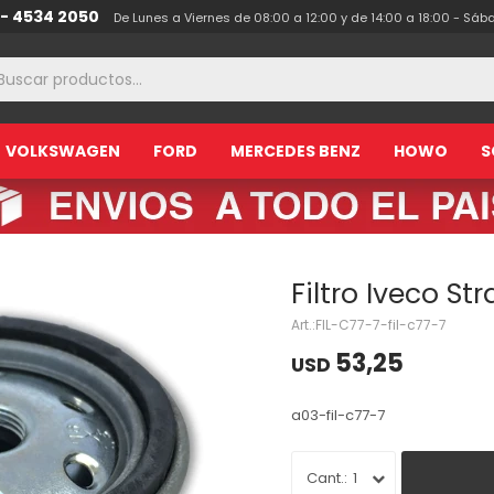
 - 4534 2050
De Lunes a Viernes de 08:00 a 12:00 y de 14:00 a 18:00 - Sáb
VOLKSWAGEN
FORD
MERCEDES BENZ
HOWO
S
Filtro Iveco Str
FIL-C77-7-fil-c77-7
53,25
USD
a03-fil-c77-7
1