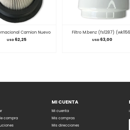
nternacional Camion Nuevo
Filtro M.benz (fs1287) (wk115
62,25
63,00
USD
USD
MI CUENTA
r
Mi cuenta
de compra
Mis compras
luciones
Mis direcciones