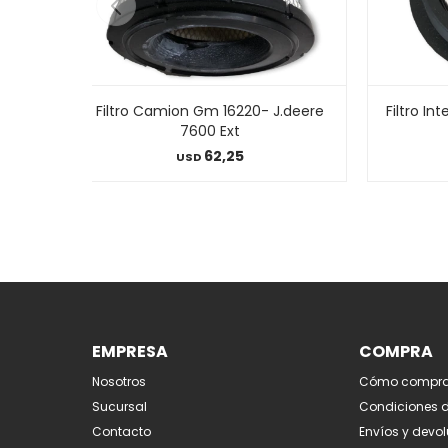
Filtro Camion Gm 16220- J.deere
Filtro I
7600 Ext
62,25
USD
EMPRESA
COMPRA
Nosotros
Cómo compra
Sucursal
Condiciones 
Contacto
Envíos y devo