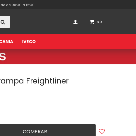
ado de 08:00 a 12:00
0
$
CANIA
IVECO
Trampa Freightliner
COMPRAR