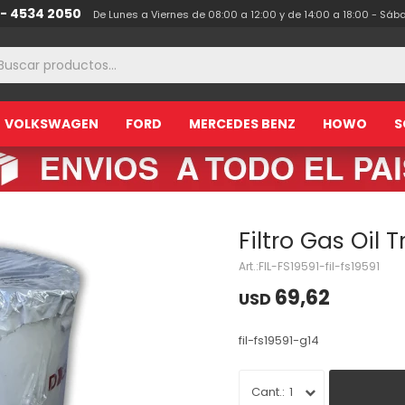
 - 4534 2050
De Lunes a Viernes de 08:00 a 12:00 y de 14:00 a 18:00 - Sáb
VOLKSWAGEN
FORD
MERCEDES BENZ
HOWO
S
Filtro Gas Oil 
FIL-FS19591-fil-fs19591
69,62
USD
fil-fs19591-g14
1