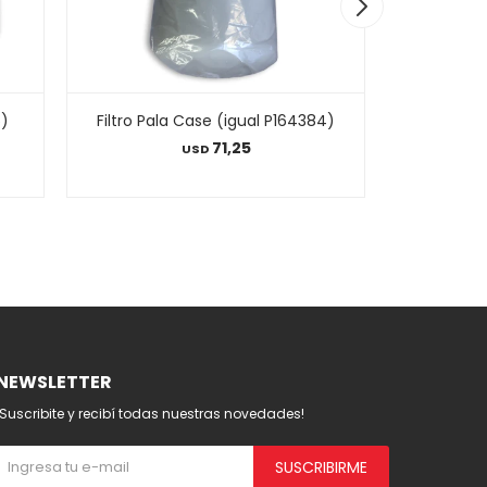
6)
Filtro Pala Case (igual P164384)
Filtro Tw 
71,25
USD
NEWSLETTER
¡Suscribite y recibí todas nuestras novedades!
SUSCRIBIRME