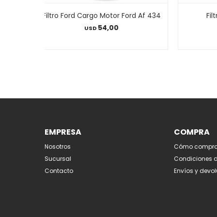
Filtro Ford Cargo Motor Ford Af 434
Fil
54,00
USD
EMPRESA
COMPRA
Nosotros
Cómo compra
Sucursal
Condiciones 
Contacto
Envíos y devo