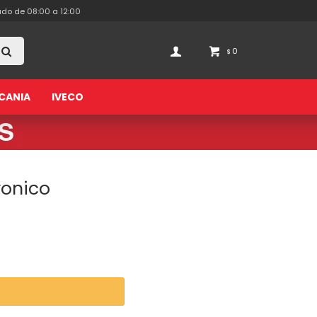
ado de 08:00 a 12:00
0
$
CANIA
IVECO
ronico