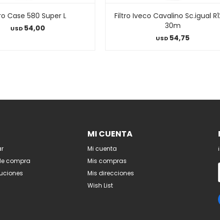
tro Case 580 Super L
Filtro Iveco Cavalino Sc.igual R
30m
54,00
USD
54,75
USD
MI CUENTA
r
Mi cuenta
de compra
Mis compras
luciones
Mis direcciones
Wish List