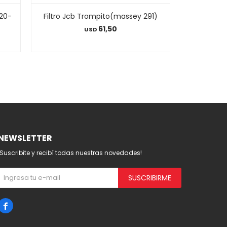
120-
Filtro Jcb Trompito(massey 291)
Filtro Int
61,50
USD
NEWSLETTER
¡Suscribite y recibí todas nuestras novedades!
SUSCRIBIRME
