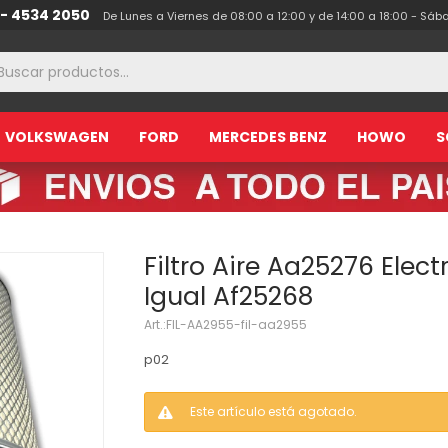
 - 4534 2050
De Lunes a Viernes de 08:00 a 12:00 y de 14:00 a 18:00 - Sáb
VOLKSWAGEN
FORD
MERCEDES BENZ
HOWO
S
Filtro Aire Aa25276 Elect
Igual Af25268
FIL-AA2955-fil-aa2955
p02
Este artículo está agotado.