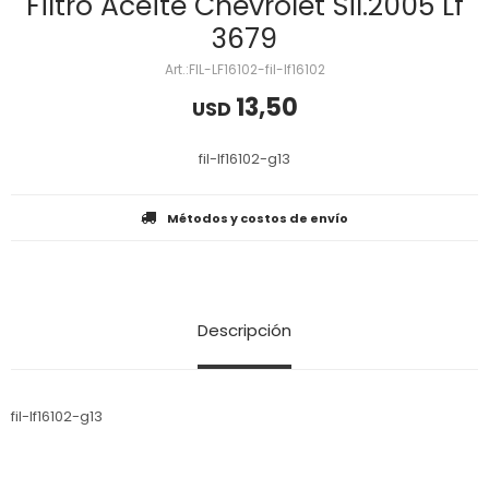
Filtro Aceite Chevrolet Sil.2005 Lf
3679
FIL-LF16102-fil-lf16102
13,50
USD
fil-lf16102-g13
Métodos y costos de envío
Descripción
fil-lf16102-g13