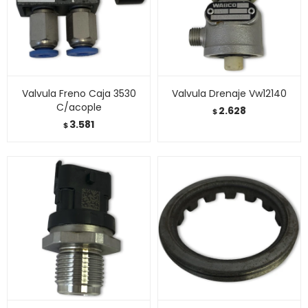
Valvula Freno Caja 3530
Valvula Drenaje Vw12140
C/acople
2.628
$
3.581
$