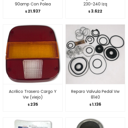
90amp Con Polea
230-240 Izq
21.937
3.622
$
$
Acrilico Trasero Cargo Y
Reparo Valvula Pedal Vw
Vw (viejo)
8140
235
1.136
$
$