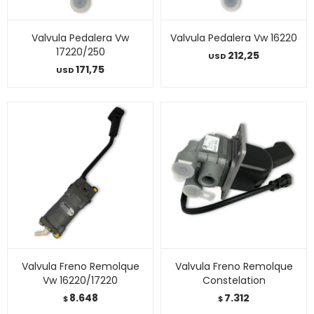
Valvula Pedalera Vw
Valvula Pedalera Vw 16220
17220/250
212,25
USD
171,75
USD
Valvula Freno Remolque
Valvula Freno Remolque
Vw 16220/17220
Constelation
8.648
7.312
$
$