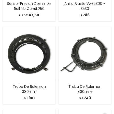
Sensor Presion Common
Anillo Ajuste Vw35300 -
Rail Isb Const.250
3530
547,50
786
USD
$
Traba De Ruleman
Traba De Ruleman
380mm
430mm
1.901
1.743
$
$