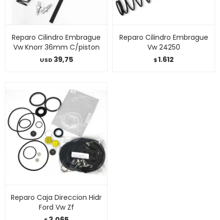
Reparo Cilindro Embrague
Reparo Cilindro Embrague
Vw Knorr 36mm C/piston
Vw 24250
39,75
1.612
USD
$
Reparo Caja Direccion Hidr
Ford Vw Zf
3.065