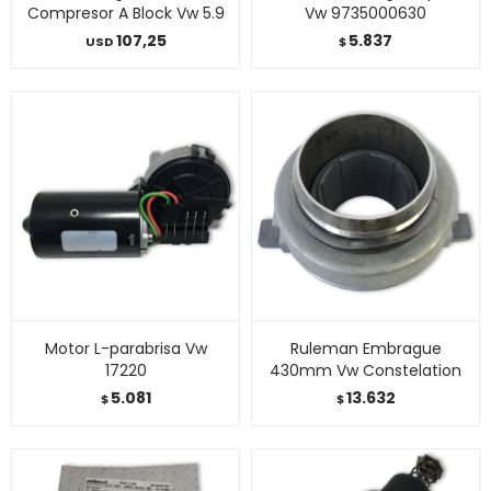
Compresor A Block Vw 5.9
Vw 9735000630
107,25
5.837
USD
$
Motor L-parabrisa Vw
Ruleman Embrague
17220
430mm Vw Constelation
5.081
13.632
$
$