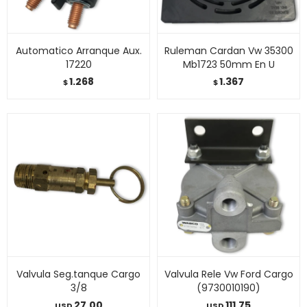
Automatico Arranque Aux.
Ruleman Cardan Vw 35300
17220
Mb1723 50mm En U
1.268
1.367
$
$
Valvula Seg.tanque Cargo
Valvula Rele Vw Ford Cargo
3/8
(9730010190)
27,00
111,75
USD
USD