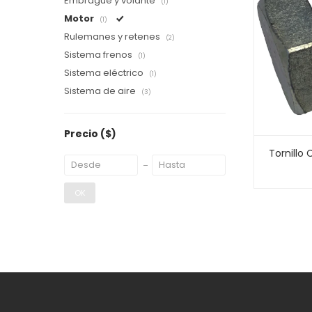
Embrague y volante
(1)
Motor
(1)
Rulemanes y retenes
(2)
Sistema frenos
(1)
Sistema eléctrico
(1)
Sistema de aire
(3)
Precio
($)
Tornillo
OK