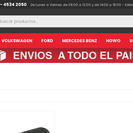
 - 4534 2050
De Lunes a Viernes de 08:00 a 12:00 y de 14:00 a 18:00 - Sáb
VOLKSWAGEN
FORD
MERCEDES BENZ
HOWO
S