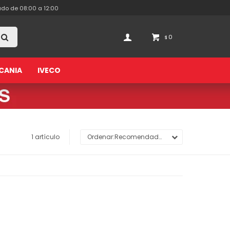
ado de 08:00 a 12:00
0
$
CANIA
IVECO
1 artículo
Recomendados