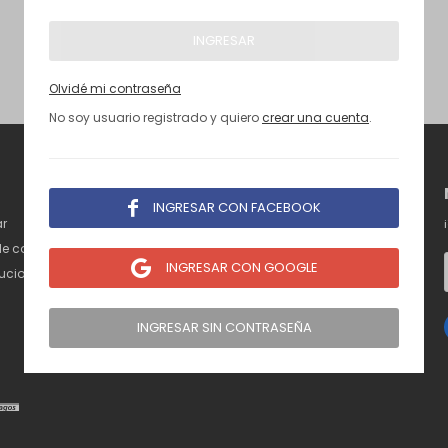
INGRESAR
Olvidé mi contraseña
No soy usuario registrado y quiero
crear una cuenta
.
MI CUENTA

INGRESAR CON FACEBOOK
r
Mi cuenta
de compra
Mis compras

INGRESAR CON GOOGLE
luciones
Mis direcciones
Wish List
INGRESAR SIN CONTRASEÑA