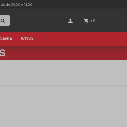
ado de 08:00 a 12:00
0
$
CANIA
IVECO