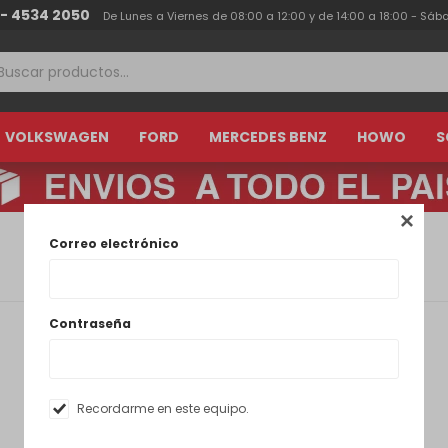
 - 4534 2050
De Lunes a Viernes de 08:00 a 12:00 y de 14:00 a 18:00 - Sáb
VOLKSWAGEN
FORD
MERCEDES BENZ
HOWO
S

Correo electrónico
Contraseña
Recordarme en este equipo.